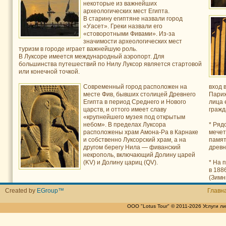
некоторые из важнейших
археологических мест Египта.
В старину египтяне назвали город
«Уасет». Греки назвали его
«стоворотными Фивами». Из-за
значимости археологических мест
туризм в городе играет важнейшую роль.
В Луксоре имеется международный аэропорт. Для
большинства путешествий по Нилу Луксор является стартовой
или конечной точкой.
Современный город расположен на
вход 
месте Фив, бывших столицей Древнего
Париж
Египта в период Среднего и Нового
лица 
царств, и оттого имеет славу
гражд
«крупнейшего музея под открытым
небом». В пределах Луксора
* Ряд
расположены храм Амона-Ра в Карнаке
мечет
и собственно Луксорский храм, а на
памят
другом берегу Нила — фиванский
древн
некрополь, включающий Долину царей
(KV) и Долину цариц (QV).
* На 
в 188
(Зимн
Created by
EGroup™
Главн
ООО "Lotus Tour" © 2011-2026 Услуги 